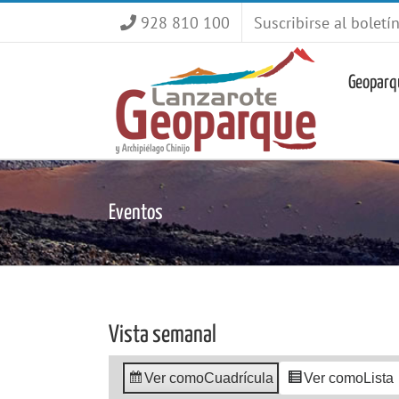
Saltar
928 810 100
Suscribirse al boletí
al
contenido
Geoparq
Eventos
Vista semanal
Ver como
Cuadrícula
Ver como
Lista