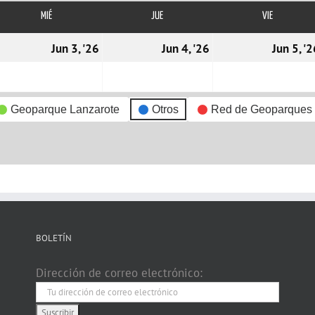
MIÉ
MIÉRCOLES
JUE
JUEVES
VIE
VIERNES
2/06/2026
03/06/2026
04/06/2026
Jun 3, '26
Jun 4, '26
Jun 5, '
Geoparque Lanzarote
Otros
Red de Geoparques
BOLETÍN
Dirección de correo electrónico: