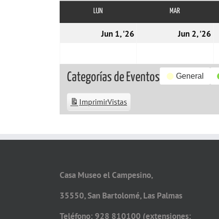
LUN
LUNES
MAR
MARTES
01/06/2026
0
Jun 1, '26
Jun 2, '26
Categorías de Eventos
General
Imprimir
Vistas
Casa Museo el Campesino,
35550, San Bartolomé, Las Palmas
Teléfono: 928 810100 (extensiones: