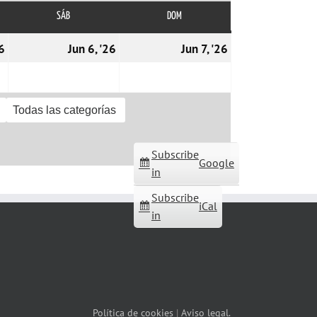
SÁB
SÁBADO
DOM
DOMINGO
05/06/2026
06/06/2026
07/06/2026
26
Jun 6, '26
Jun 7, '26
Todas las categorías
Subscribe
Google
in
Subscribe
iCal
in
Política de cookies
|
Aviso legal.