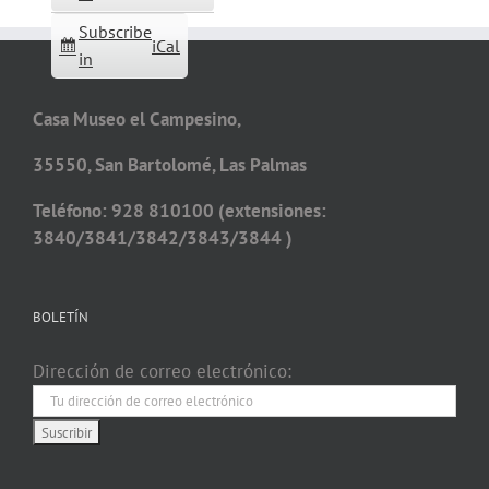
Subscribe
iCal
in
Casa Museo el Campesino,
35550, San Bartolomé, Las Palmas
Teléfono: 928 810100 (extensiones:
3840/3841/3842/3843/3844 )
BOLETÍN
Dirección de correo electrónico: