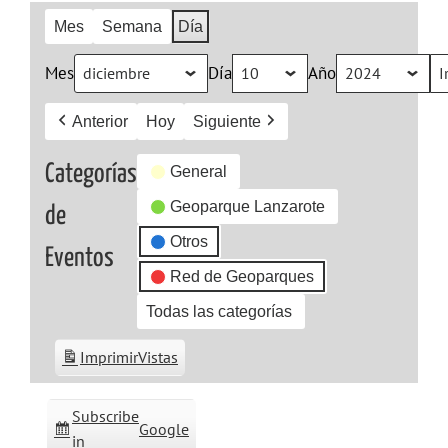
Mes
Semana
Día
Mes
Día
Año
Anterior
Hoy
Siguiente
Categorías
General
Geoparque Lanzarote
de
Otros
Eventos
Red de Geoparques
Todas las categorías
Imprimir
Vistas
Subscribe
Google
in