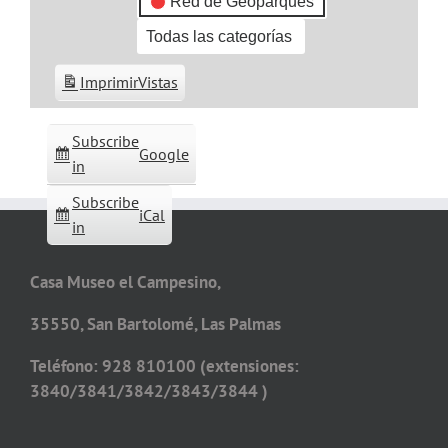
Red de Geoparques
Todas las categorías
Imprimir
Vistas
Subscribe
Google
in
Subscribe
iCal
in
Casa Museo el Campesino,
35550, San Bartolomé, Las Palmas
Teléfono: 928 810100 (extensiones:
3840/3841/3842/3843/3844 )