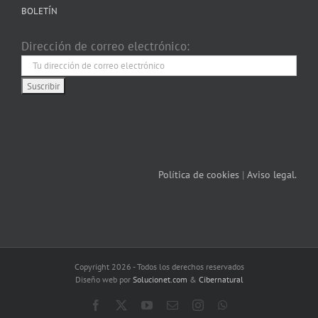
BOLETÍN
Dirección de correo electrónico:
Política de cookies
|
Aviso legal.
Copyright 2026 - Todos los derechos reservados
Diseño web por
Solucionet.com
&
Cibernatural
Facebook
X
YouTube
Correo
Instagram
WhatsApp
electrónico