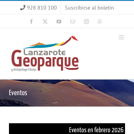
Saltar
928 810 100
Suscribirse al boletín
al
contenido
Facebook
X
YouTube
Correo
Instagram
WhatsApp
electrónico
Eventos
Eventos en febrero 2026