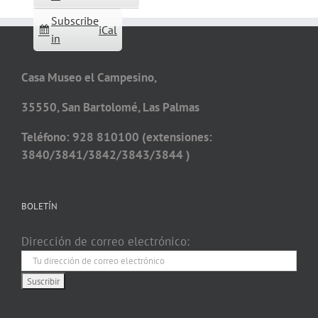
Subscribe
iCal
in
Casa Museo el Campesino,
35550, San Bartolomé, Las Palmas
Teléfono: 928 810100 (extensiones:
3840/3841/3842/3843/3844 )
BOLETÍN
Dirección de correo electrónico: