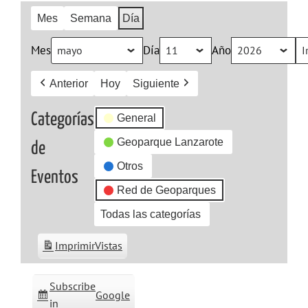
Mes
Semana
Día
Mes
Día
Año
Anterior
Hoy
Siguiente
Categorías
General
Geoparque Lanzarote
de
Otros
Eventos
Red de Geoparques
Todas las categorías
Imprimir
Vistas
Subscribe
Google
in