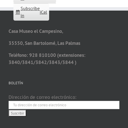
Subscribe
iCal
in
Casa Museo el Campesino,
35550, San Bartolomé, Las Palmas
Teléfono: 928 810100 (extensiones:
3840/3841/3842/3843/3844 )
BOLETÍN
Dirección de correo electrónico: