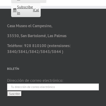
Subscribe
iCal
in
Casa Museo el Campesino,
35550, San Bartolomé, Las Palmas
Teléfono: 928 810100 (extensiones:
3840/3841/3842/3843/3844 )
BOLETÍN
Dirección de correo electrónico: