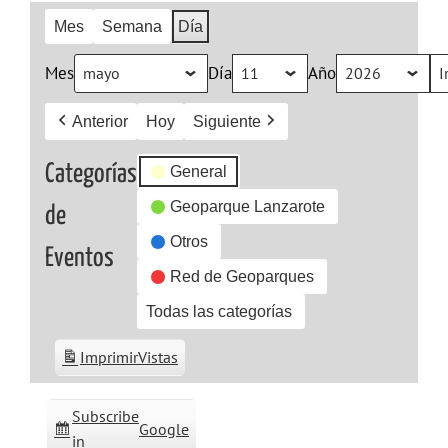
Mes
Semana
Día
Mes
Día
Año
Anterior
Hoy
Siguiente
Categorías
General
Geoparque Lanzarote
de
Otros
Eventos
Red de Geoparques
Todas las categorías
Imprimir
Vistas
Subscribe
Google
in