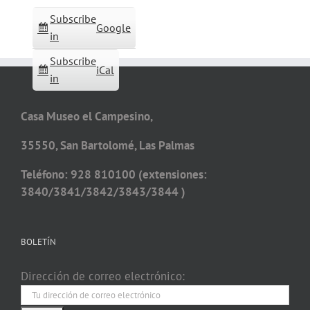
Subscribe
Google
in
Subscribe
iCal
in
Casa Museo el Campesino,
35550, San Bartolomé, Las Palmas
Teléfono: 928 810100 (extensiones:
3840/3841/3842/3843/3844 )
BOLETÍN
Dirección de correo electrónico: