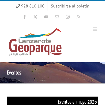
Saltar
928 810 100
Suscribirse al boletín
al
contenido
Facebook
X
YouTube
Correo
Instagram
WhatsApp
electrónico
Eventos
Eventos en mayo 2026