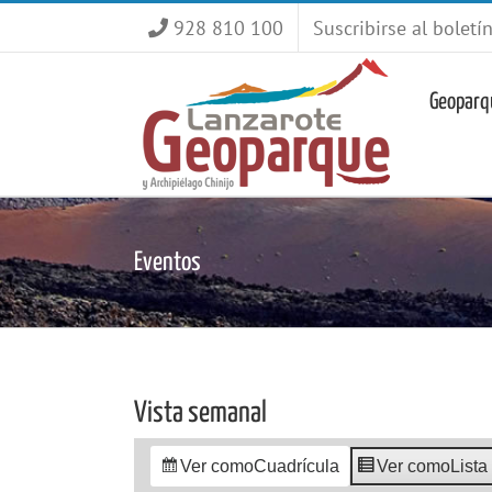
Saltar
928 810 100
Suscribirse al boletí
al
contenido
Geoparq
Eventos
Vista semanal
Ver como
Cuadrícula
Ver como
Lista