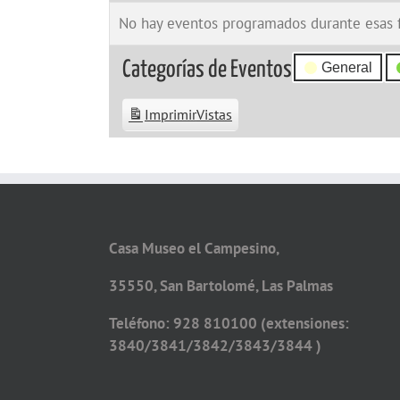
No hay eventos programados durante esas 
Categorías de Eventos
General
Imprimir
Vistas
Casa Museo el Campesino,
35550, San Bartolomé, Las Palmas
Teléfono: 928 810100 (extensiones:
3840/3841/3842/3843/3844 )