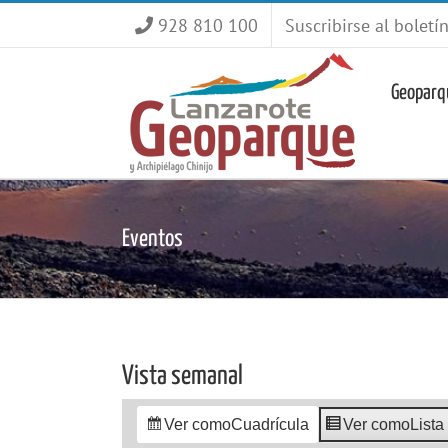
Saltar
928 810 100
Suscribirse al boletí
al
contenido
Geoparq
Eventos
Vista semanal
Ver como
Cuadrícula
Ver como
Lista