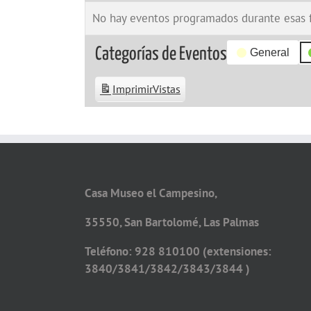
No hay eventos programados durante esas 
Categorías de Eventos
General
Imprimir
Vistas
Casa Museo el Campesino,
35550, San Bartolomé, Las Palmas
Teléfono: 928 810100 (extensiones:
3840/3841/3842/3843/3844 )