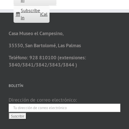
in
Subscribe
iCal
in
Casa Museo el Campesino,
35550, San Bartolomé, Las Palmas
Teléfono: 928 810100 (extensiones:
3840/3841/3842/3843/3844 )
BOLETÍN
Dirección de correo electrónico: