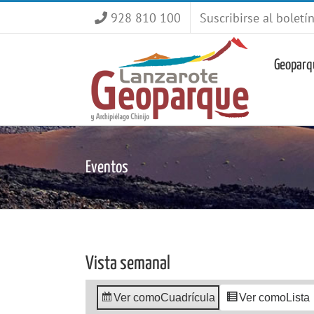
Saltar
928 810 100
Suscribirse al boletí
al
contenido
Geoparq
Eventos
Vista semanal
Ver como
Cuadrícula
Ver como
Lista