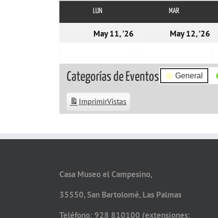
LUN
LUNES
MAR
MARTES
11/05/2026
1
May 11, '26
May 12, '26
Categorías de Eventos
General
Imprimir
Vistas
Casa Museo el Campesino,
35550, San Bartolomé, Las Palmas
Teléfono: 928 810100 (extensiones: