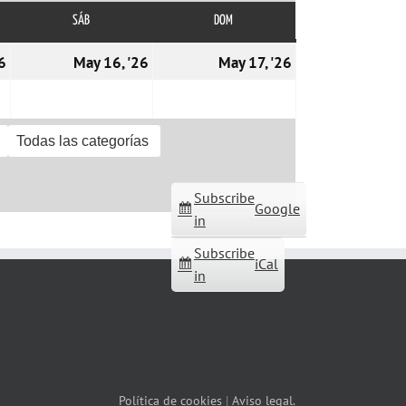
SÁB
SÁBADO
DOM
DOMINGO
15/05/2026
16/05/2026
17/05/2026
6
May 16, '26
May 17, '26
Todas las categorías
Subscribe
Google
in
Subscribe
iCal
in
Política de cookies
|
Aviso legal.