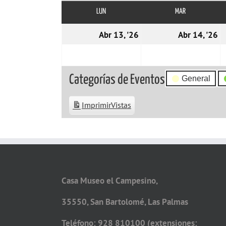
LUN
LUNES
MAR
MARTES
13/04/2026
1
Abr 13, '26
Abr 14, '26
Categorías de Eventos
General
Imprimir
Vistas
Casa Museo el Campesino,
35550, San Bartolomé, Las Palmas
Teléfono: 928 810100 (extensiones: