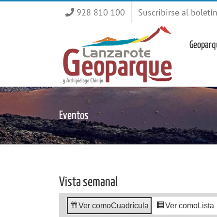
Saltar
928 810 100
Suscribirse al boletí
al
contenido
Geoparq
Eventos
Vista semanal
Ver como
Cuadrícula
Ver como
Lista