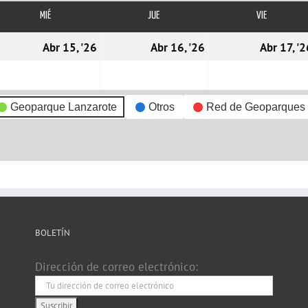
MIÉ
MIÉRCOLES
JUE
JUEVES
VIE
VIERNES
4/04/2026
15/04/2026
16/04/2026
Abr 15, '26
Abr 16, '26
Abr 17, '2
Geoparque Lanzarote
Otros
Red de Geoparques
BOLETÍN
Dirección de correo electrónico: