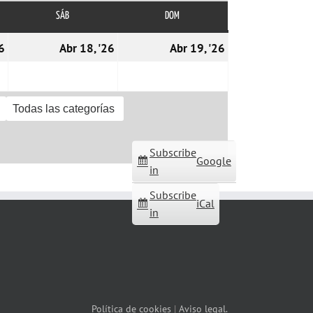
SÁB
SÁBADO
DOM
DOMINGO
17/04/2026
18/04/2026
19/04/2026
6
Abr 18, '26
Abr 19, '26
Todas las categorías
Subscribe
Google
in
Subscribe
iCal
in
Política de cookies
|
Aviso legal.