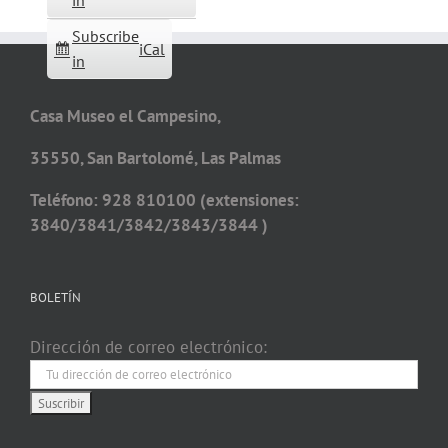
in
Subscribe
iCal
in
Casa Museo el Campesino,
35550, San Bartolomé, Las Palmas
Teléfono: 928 810100 (extensiones:
3840/3841/3842/3843/3844 )
BOLETÍN
Dirección de correo electrónico: