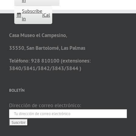
in
Subscribe
iCal
in
Casa Museo el Campesino,
35550, San Bartolomé, Las Palmas
Teléfono: 928 810100 (extensiones:
3840/3841/3842/3843/3844 )
BOLETÍN
Dirección de correo electrónico: