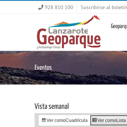
Saltar
928 810 100
Suscribirse al boletí
al
contenido
Geoparq
Eventos
Vista semanal
Ver como
Cuadrícula
Ver como
Lista