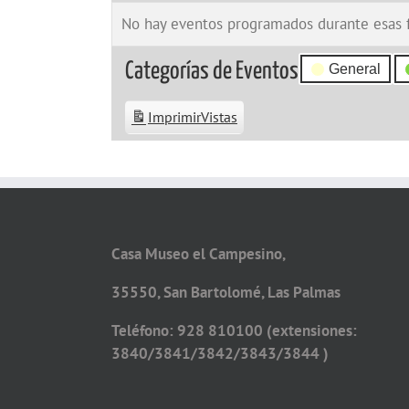
No hay eventos programados durante esas 
Categorías de Eventos
General
Imprimir
Vistas
Casa Museo el Campesino,
35550, San Bartolomé, Las Palmas
Teléfono: 928 810100 (extensiones:
3840/3841/3842/3843/3844 )