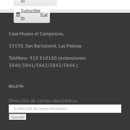
in
Subscribe
iCal
in
Casa Museo el Campesino,
35550, San Bartolomé, Las Palmas
Teléfono: 928 810100 (extensiones:
3840/3841/3842/3843/3844 )
BOLETÍN
Dirección de correo electrónico: