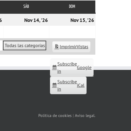
SÁB
SÁBADO
DOM
DOMINGO
13/11/2026
14/11/2026
15/11/2026
6
Nov 14, '26
Nov 15, '26
Todas las categorías
Imprimir
Vistas
Subscribe
Google
in
Subscribe
iCal
in
Política de cookies
|
Aviso legal.