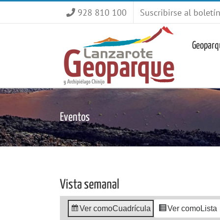
Saltar
928 810 100
Suscribirse al boletí
al
contenido
Geoparq
Eventos
Vista semanal
Ver como
Cuadrícula
Ver como
Lista