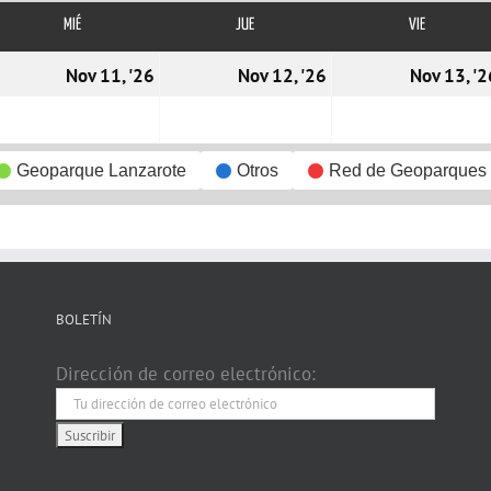
MIÉ
MIÉRCOLES
JUE
JUEVES
VIE
VIERNES
0/11/2026
11/11/2026
12/11/2026
Nov 11, '26
Nov 12, '26
Nov 13, '2
Geoparque Lanzarote
Otros
Red de Geoparques
BOLETÍN
Dirección de correo electrónico: