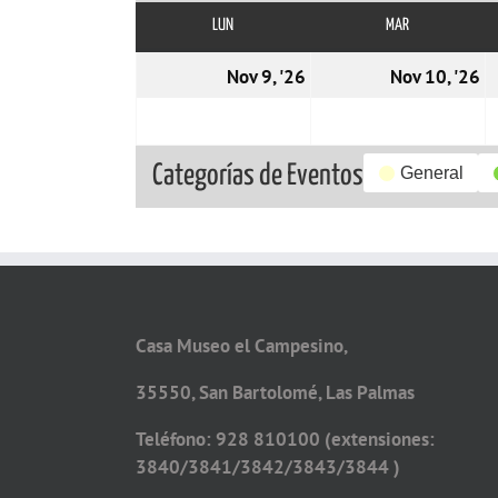
LUN
LUNES
MAR
MARTES
09/11/2026
1
Nov 9, '26
Nov 10, '26
Categorías de Eventos
General
Casa Museo el Campesino,
35550, San Bartolomé, Las Palmas
Teléfono: 928 810100 (extensiones:
3840/3841/3842/3843/3844 )