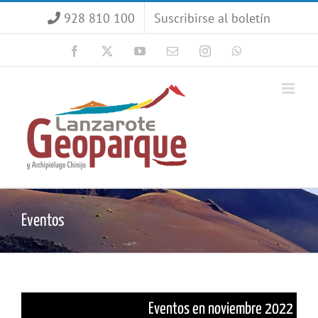
Saltar
928 810 100
Suscribirse al boletín
al
contenido
Facebook
X
YouTube
Correo
Instagram
WhatsApp
electrónico
Eventos
Eventos en noviembre 2022