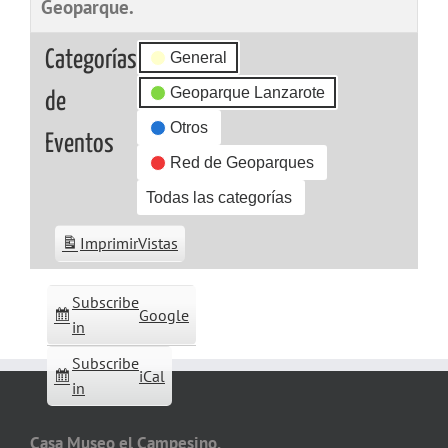
Geoparque.
Categorías
General
Geoparque Lanzarote
de
Otros
Eventos
Red de Geoparques
Todas las categorías
Imprimir
Vistas
Subscribe
Google
in
Subscribe
iCal
in
Casa Museo el Campesino,