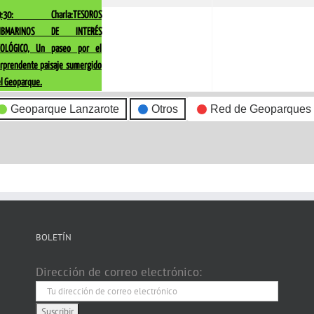
event)
9:30: Charla:TESOROS
UBMARINOS DE INTERÉS
EOLÓGICO, Un paseo por el
rprendente paisaje sumergido
l Geoparque.
Geoparque Lanzarote
Otros
Red de Geoparques
BOLETÍN
Dirección de correo electrónico: