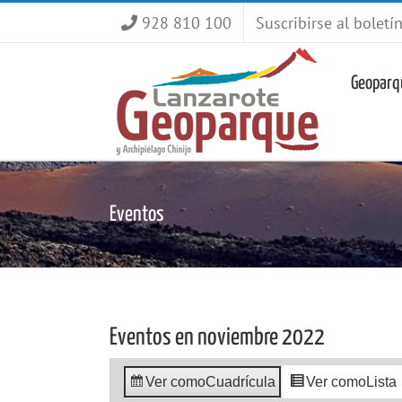
Saltar
928 810 100
Suscribirse al boletí
al
contenido
Geoparq
Eventos
Eventos en noviembre 2022
Ver como
Cuadrícula
Ver como
Lista