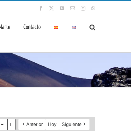
Facebook
X
YouTube
Correo
Instagram
WhatsApp
electrónico
 Marte
Contacto
Anterior
Hoy
Siguiente