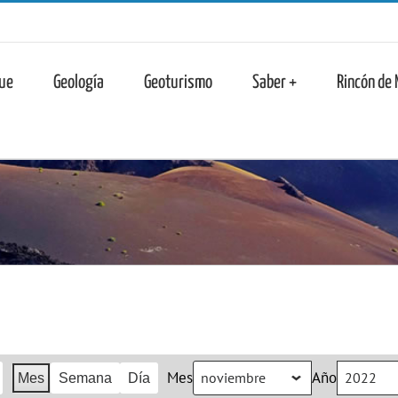
n
ue
Geología
Geoturismo
Saber +
Rincón de
Mes
Año
Mes
Semana
Día