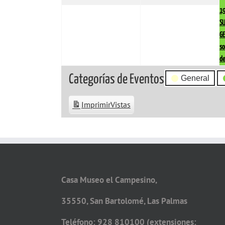
1
S
G
so
de
Categorías de Eventos
General
Imprimir
Vistas
Casa Museo el Campesino,
35550, San Bartolomé, Las Palmas
Teléfono: 928 810100 (extensiones: