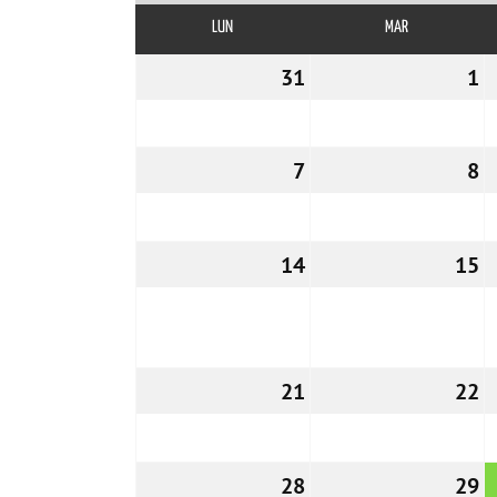
LUN
LUNES
MAR
MARTES
31
31/10/2022
1
0
7
07/11/2022
8
0
14
14/11/2022
15
1
21
21/11/2022
22
2
28
28/11/2022
29
2