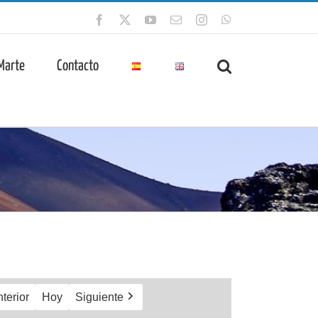
Facebook
X
YouTube
Correo
Instagram
WhatsApp
electrónico
 Marte
Contacto
terior
Hoy
Siguiente