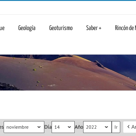
n
ue
Geología
Geoturismo
Saber +
Rincón de
es
Día
Año
An