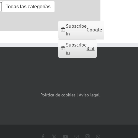
Todas las categorías
Subscribe
Google
in
Subscribe
iCal
in
Política de cookies
|
Aviso legal.
Facebook
X
YouTube
Correo
Instagram
WhatsApp