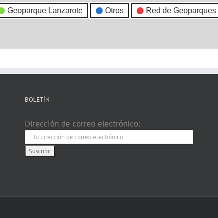
Geoparque Lanzarote
Otros
Red de Geoparques
BOLETÍN
Dirección de correo electrónico: