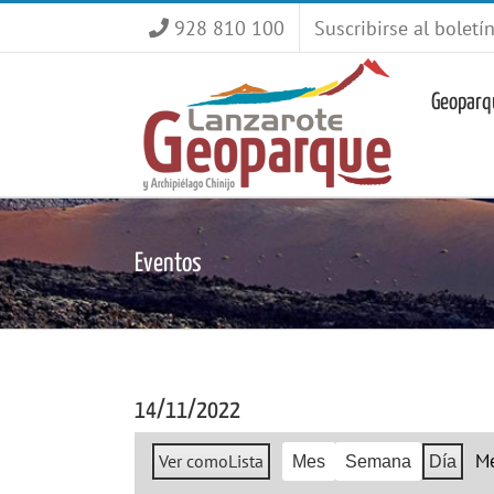
Saltar
928 810 100
Suscribirse al boletí
al
contenido
Geoparq
Eventos
14/11/2022
M
Ver como
Lista
Mes
Semana
Día