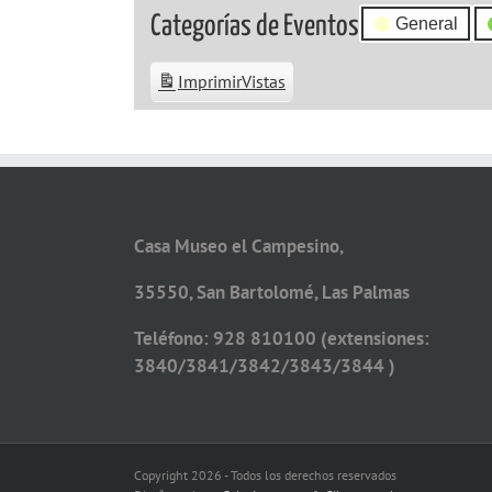
Categorías de Eventos
General
Imprimir
Vistas
Casa Museo el Campesino,
35550, San Bartolomé, Las Palmas
Teléfono: 928 810100 (extensiones:
3840/3841/3842/3843/3844 )
Copyright 2026 - Todos los derechos reservados