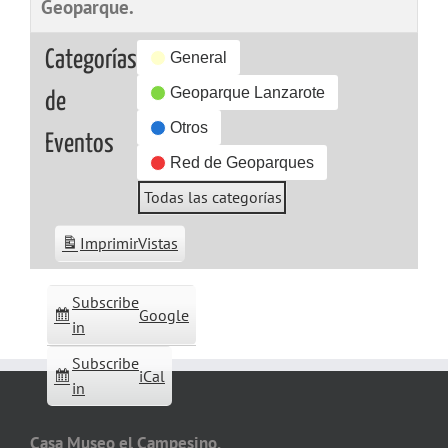
Geoparque.
Categorías
General
Geoparque Lanzarote
de
Otros
Eventos
Red de Geoparques
Todas las categorías
Imprimir
Vistas
Subscribe
Google
in
Subscribe
iCal
in
Casa Museo el Campesino,