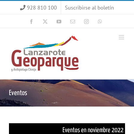
Saltar
928 810 100
Suscribirse al boletín
al
contenido
Facebook
X
YouTube
Correo
Instagram
WhatsApp
electrónico
Eventos
Eventos en noviembre 2022