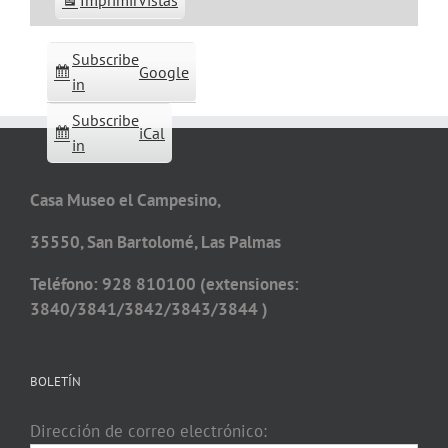
Imprimir
Vistas
Subscribe
Google
in
Subscribe
iCal
in
Casa Museo el Campesino,
35550, San Bartolomé, Las Palmas
Teléfono: 928 810100 (extensiones:
3840/3841/3842/3843/3844 )
BOLETÍN
Dirección de correo electrónico: