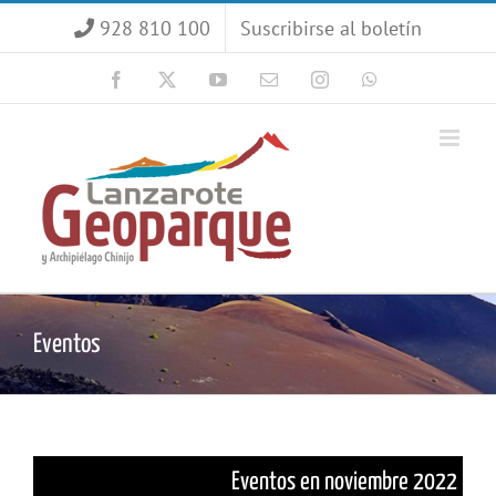
Saltar
928 810 100
Suscribirse al boletín
al
contenido
Facebook
X
YouTube
Correo
Instagram
WhatsApp
electrónico
Eventos
Eventos en noviembre 2022