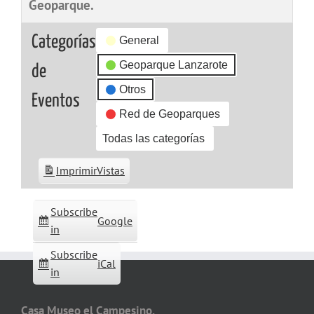
Geoparque.
Categorías
General
Geoparque Lanzarote
de
Otros
Eventos
Red de Geoparques
Todas las categorías
Imprimir
Vistas
Subscribe
Google
in
Subscribe
iCal
in
Casa Museo el Campesino,