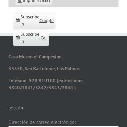
Imprimir
Vistas
Subscribe
Google
in
Subscribe
iCal
in
Casa Museo el Campesino,
35550, San Bartolomé, Las Palmas
Teléfono: 928 810100 (extensiones:
3840/3841/3842/3843/3844 )
BOLETÍN
Dirección de correo electrónico: