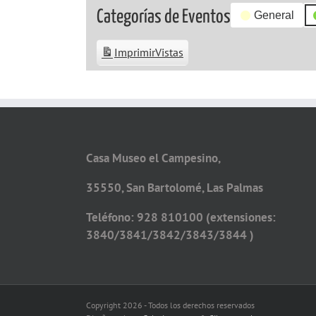
Categorías de Eventos
General
Imprimir
Vistas
Casa Museo el Campesino,
35550, San Bartolomé, Las Palmas
Teléfono: 928 810100 (extensiones:
3840/3841/3842/3843/3844 )
Copyright 2026 - Todos los derechos reservados