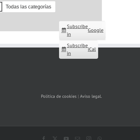
Todas las categorías
Subscribe
Google
in
Subscribe
iCal
in
Política de cookies
|
Aviso legal.
Facebook
X
YouTube
Correo
Instagram
WhatsApp