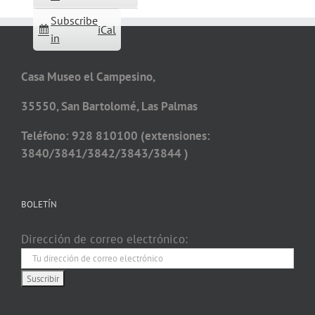
Subscribe
iCal
in
Casa Museo el Campesino,
35550, San Bartolomé, Las Palmas
Teléfono: 928 810100 (extensiones:
3840/3841/3842/3843/3844 )
BOLETÍN
Dirección de correo electrónico: