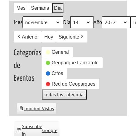
Mes
Semana
Día
Mes
Día
Año
Anterior
Hoy
Siguiente
Categorías
General
Geoparque Lanzarote
de
Otros
Eventos
Red de Geoparques
Todas las categorías
Imprimir
Vistas
Subscribe
Google
in