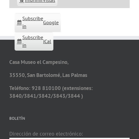
Imprimir
Vistas
Subscribe
Google
in
Subscribe
iCal
in
Casa Museo el Campesino,
35550, San Bartolomé, Las Palmas
Teléfono: 928 810100 (extensiones:
3840/3841/3842/3843/3844 )
BOLETÍN
Dirección de correo electrónico: