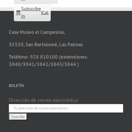
Subscribe
iCal
in
Casa Museo el Campesino,
35550, San Bartolomé, Las Palmas
Teléfono: 928 810100 (extensiones:
3840/3841/3842/3843/3844 )
BOLETÍN
Dirección de correo electrónico: