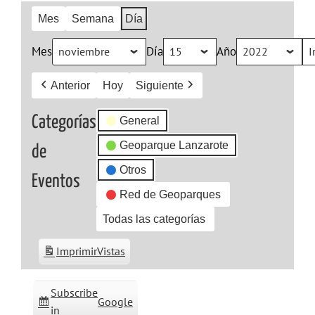
Mes
Semana
Día
Mes
Día
Año
Anterior
Hoy
Siguiente
Categorías
General
Geoparque Lanzarote
de
Otros
Eventos
Red de Geoparques
Todas las categorías
Imprimir
Vistas
Subscribe
Google
in