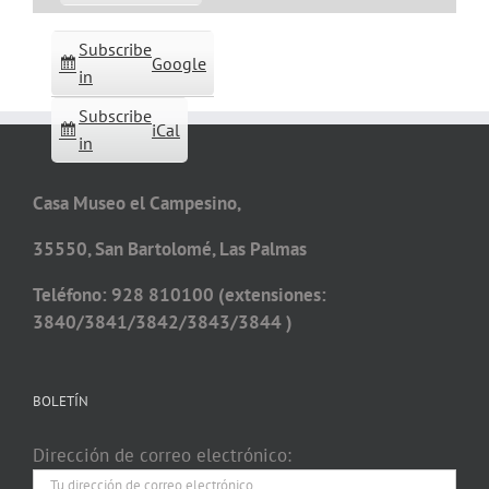
Subscribe
Google
in
Subscribe
iCal
in
Casa Museo el Campesino,
35550, San Bartolomé, Las Palmas
Teléfono: 928 810100 (extensiones:
3840/3841/3842/3843/3844 )
BOLETÍN
Dirección de correo electrónico: