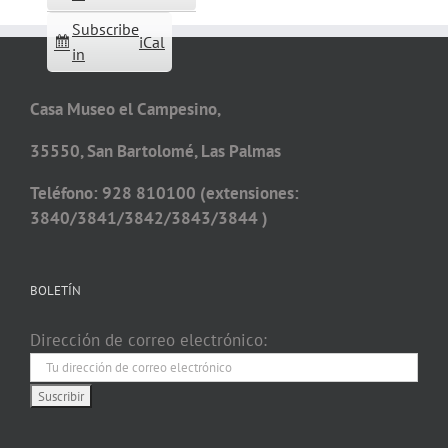
Subscribe
iCal
in
Casa Museo el Campesino,
35550, San Bartolomé, Las Palmas
Teléfono: 928 810100 (extensiones:
3840/3841/3842/3843/3844 )
BOLETÍN
Dirección de correo electrónico: