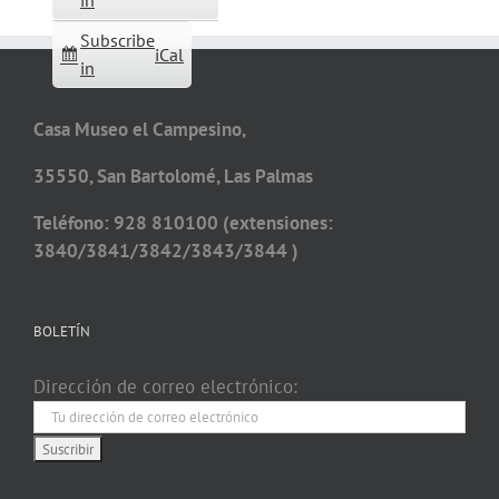
in
Subscribe
iCal
in
Casa Museo el Campesino,
35550, San Bartolomé, Las Palmas
Teléfono: 928 810100 (extensiones:
3840/3841/3842/3843/3844 )
BOLETÍN
Dirección de correo electrónico: