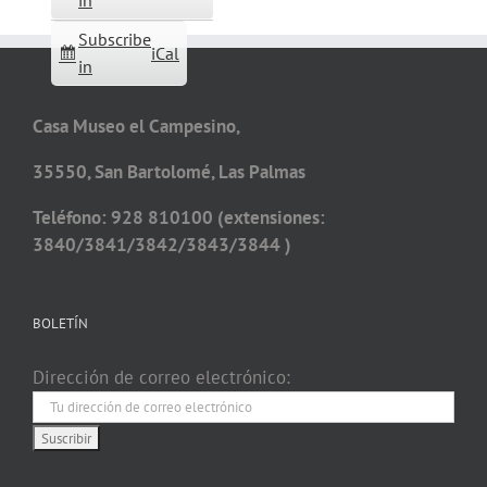
in
Subscribe
iCal
in
Casa Museo el Campesino,
35550, San Bartolomé, Las Palmas
Teléfono: 928 810100 (extensiones:
3840/3841/3842/3843/3844 )
BOLETÍN
Dirección de correo electrónico: