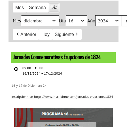
Mes
Semana
Día
Mes
Día
Año
Anterior
Hoy
Siguiente
Jornadas
Conmemorativas
Jornadas Conmemorativas Erupciones de 1824
Erupciones
09:00
–
19:00
de
16/12/2024
–
17/12/2024
1824
16 y 17 de Diciembre 24
Inscripciónn en https://www.inscribirme.com/jornadas-erupciones1824