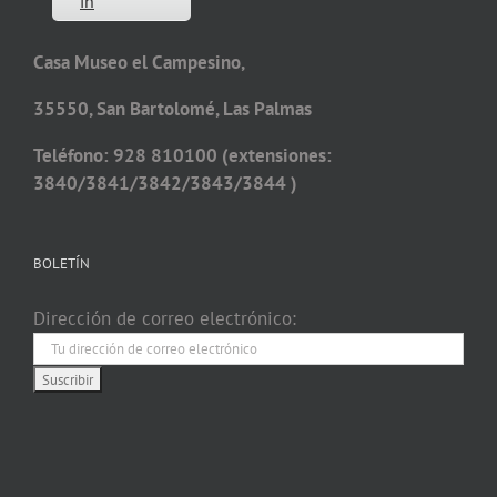
in
Casa Museo el Campesino,
35550, San Bartolomé, Las Palmas
Teléfono: 928 810100 (extensiones:
3840/3841/3842/3843/3844 )
BOLETÍN
Dirección de correo electrónico: