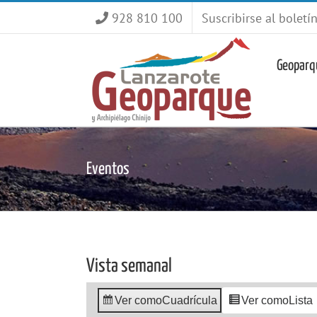
Saltar
928 810 100
Suscribirse al boletí
al
contenido
Geoparq
Eventos
Vista semanal
Ver como
Cuadrícula
Ver como
Lista