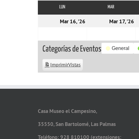
LUN
LUNES
MAR
MARTES
16/03/2026
1
Mar 16, '26
Mar 17, '26
Categorías de Eventos
General
Imprimir
Vistas
Casa Museo el Campesino,
35550, San Bartolomé, Las Palmas
Teléfono: 928 810100 (extensiones: