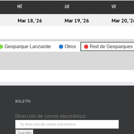
MIÉ
MIÉRCOLES
JUE
JUEVES
VIE
VIERNES
7/03/2026
18/03/2026
19/03/2026
Mar 18, '26
Mar 19, '26
Mar 20, '2
Geoparque Lanzarote
Otros
Red de Geoparques
BOLETÍN
Dirección de correo electrónico: