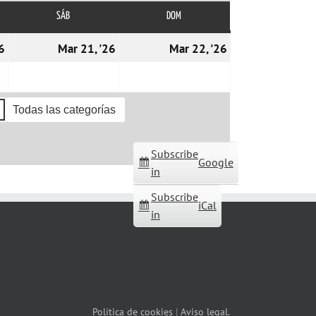
SÁB
SÁBADO
DOM
DOMINGO
20/03/2026
21/03/2026
22/03/2026
6
Mar 21, '26
Mar 22, '26
Todas las categorías
Subscribe
Google
in
Subscribe
iCal
in
Política de cookies
|
Aviso legal.