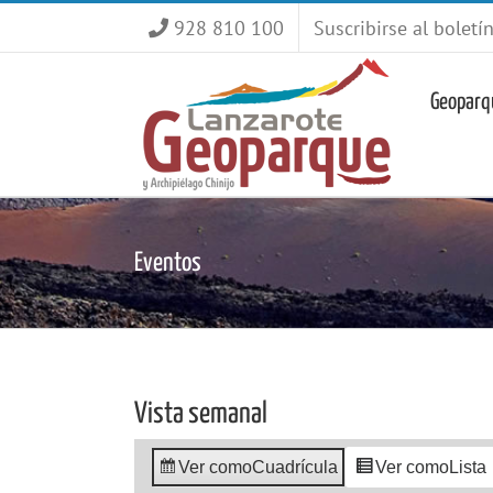
Saltar
928 810 100
Suscribirse al boletí
al
contenido
Geoparq
Eventos
Vista semanal
Ver como
Cuadrícula
Ver como
Lista