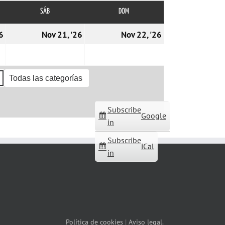
SÁB
SÁBADO
DOM
DOMINGO
20/11/2026
21/11/2026
22/11/2026
6
Nov 21, '26
Nov 22, '26
Todas las categorías
Subscribe
Google
in
Subscribe
iCal
in
Política de cookies
|
Aviso legal.