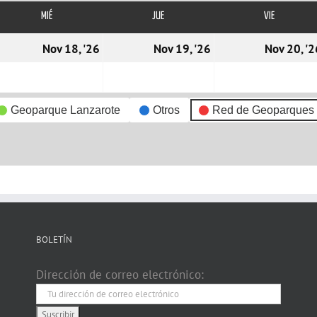
MIÉ
MIÉRCOLES
JUE
JUEVES
VIE
VIERNES
7/11/2026
18/11/2026
19/11/2026
Nov 18, '26
Nov 19, '26
Nov 20, '2
Geoparque Lanzarote
Otros
Red de Geoparques
BOLETÍN
Dirección de correo electrónico: