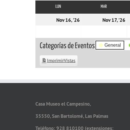
LUN
LUNES
MAR
MARTES
16/11/2026
1
Nov 16, '26
Nov 17, '26
Categorías de Eventos
General
Imprimir
Vistas
Casa Museo el Campesino,
35550, San Bartolomé, Las Palmas
Teléfono: 928 810100 (extensiones: