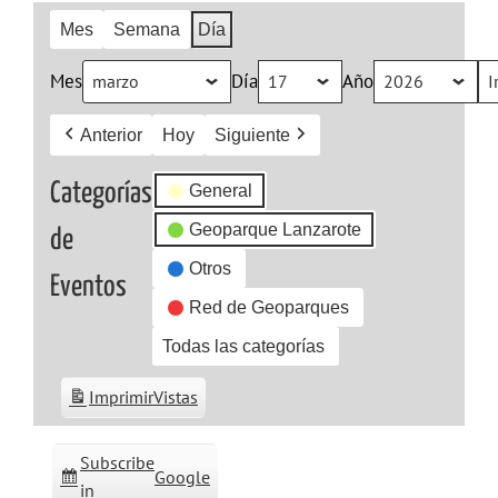
Mes
Semana
Día
Mes
Día
Año
Anterior
Hoy
Siguiente
Categorías
General
Geoparque Lanzarote
de
Otros
Eventos
Red de Geoparques
Todas las categorías
Imprimir
Vistas
Subscribe
Google
in