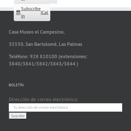
Subscribe
iCal
in
Casa Museo el Campesino,
35550, San Bartolomé, Las Palmas
Teléfono: 928 810100 (extensiones:
3840/3841/3842/3843/3844 )
BOLETÍN
Dirección de correo electrónico: