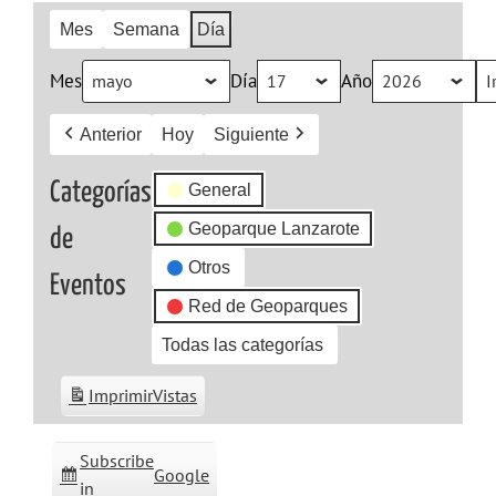
Mes
Semana
Día
Mes
Día
Año
Anterior
Hoy
Siguiente
Categorías
General
Geoparque Lanzarote
de
Otros
Eventos
Red de Geoparques
Todas las categorías
Imprimir
Vistas
Subscribe
Google
in