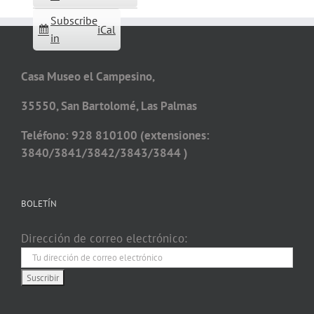
Subscribe
iCal
in
Casa Museo el Campesino,
35550, San Bartolomé, Las Palmas
Teléfono: 928 810100 (extensiones:
3840/3841/3842/3843/3844 )
BOLETÍN
Dirección de correo electrónico: