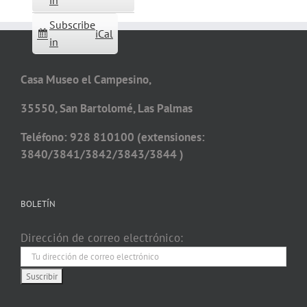
in
Subscribe
iCal
in
Casa Museo el Campesino,
35550, San Bartolomé, Las Palmas
Teléfono: 928 810100 (extensiones:
3840/3841/3842/3843/3844 )
BOLETÍN
Dirección de correo electrónico: