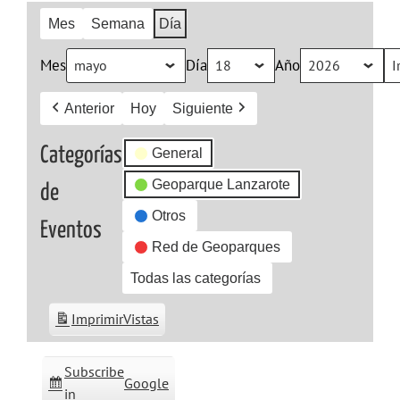
Mes
Semana
Día
Mes
Día
Año
Anterior
Hoy
Siguiente
Categorías
General
Geoparque Lanzarote
de
Otros
Eventos
Red de Geoparques
Todas las categorías
Imprimir
Vistas
Subscribe
Google
in