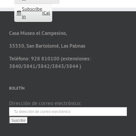
Subscribe
iCal
in
Casa Museo el Campesino,
35550, San Bartolomé, Las Palmas
Teléfono: 928 810100 (extensiones:
3840/3841/3842/3843/3844 )
BOLETÍN
Dirección de correo electrónico: