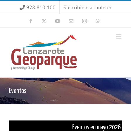
Saltar
928 810 100
Suscribirse al boletín
al
contenido
Facebook
X
YouTube
Correo
Instagram
WhatsApp
electrónico
Eventos
Eventos en mayo 2026