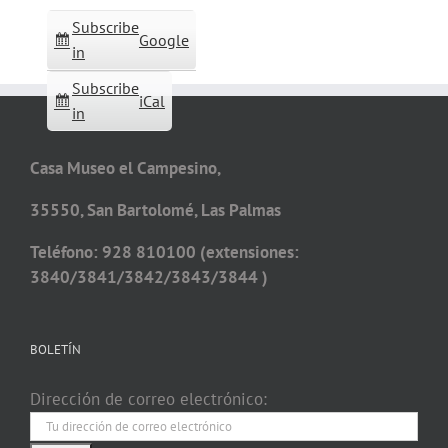
Subscribe
Google
in
Subscribe
iCal
in
Casa Museo el Campesino,
35550, San Bartolomé, Las Palmas
Teléfono: 928 810100 (extensiones:
3840/3841/3842/3843/3844 )
BOLETÍN
Dirección de correo electrónico: