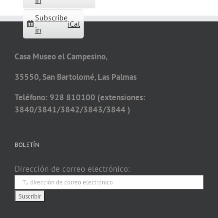
in
Subscribe
iCal
in
Casa Museo el Campesino,
35550, San Bartolomé, Las Palmas
Teléfono: 928 810100 (extensiones:
3840/3841/3842/3843/3844 )
BOLETÍN
Dirección de correo electrónico: