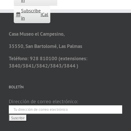
in
Subscribe
iCal
in
Casa Museo el Campesino,
35550, San Bartolomé, Las Palmas
Teléfono: 928 810100 (extensiones:
3840/3841/3842/3843/3844 )
BOLETÍN
Dirección de correo electrónico: