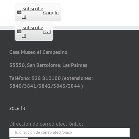
Subscribe
Google
in
Subscribe
iCal
in
Casa Museo el Campesino,
35550, San Bartolomé, Las Palmas
Teléfono: 928 810100 (extensiones:
3840/3841/3842/3843/3844 )
BOLETÍN
Dirección de correo electrónico: