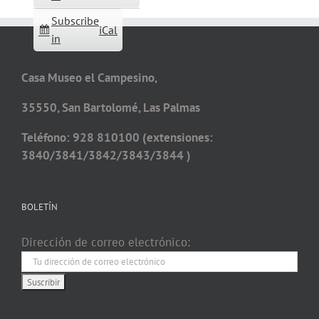
Subscribe
iCal
in
Casa Museo el Campesino,
35550, San Bartolomé, Las Palmas
Teléfono: 928 810100 (extensiones:
3840/3841/3842/3843/3844 )
BOLETÍN
Dirección de correo electrónico: