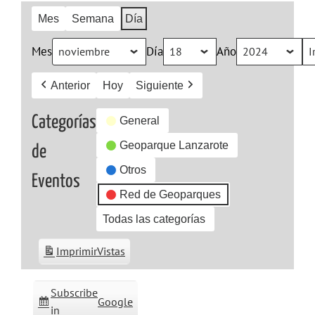
Mes
Semana
Día
Mes
Día
Año
Anterior
Hoy
Siguiente
Categorías
General
Geoparque Lanzarote
de
Otros
Eventos
Red de Geoparques
Todas las categorías
Imprimir
Vistas
Subscribe
Google
in