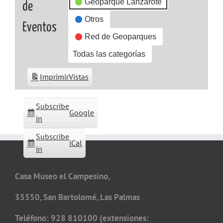
Geoparque Lanzarote
de
Otros
Eventos
Red de Geoparques
Todas las categorías
Imprimir
Vistas
Subscribe
Google
in
Subscribe
iCal
in
Casa Museo el Campesino,
35550, San Bartolomé, Las Palmas
Teléfono: 928 810100 (extensiones: