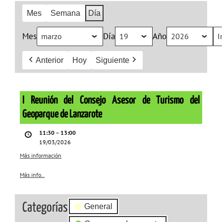
Mes
Semana
Día
Mes
Día
Año
Anterior
Hoy
Siguiente
I
Reunión
I Reunión del Consejo Asesor de Turismo del
del
Geoparque de Lanzarote
Consejo
11:30
–
13:00
Asesor
19/03/2026
de
Más información
Turismo
Más info..
about
del
{title}
Geoparque
Categorías
General
de
Lanzarote