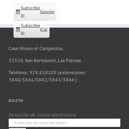
Subscribe
Google
in
Subscribe
iCal
in
Casa Museo el Campesino,
35550, San Bartolomé, Las Palmas
Teléfono: 928 810100 (extensiones:
3840/3841/3842/3843/3844 )
BOLETÍN
Dirección de correo electrónico: