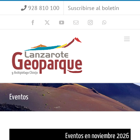
Saltar
928 810 100
Suscribirse al boletín
al
contenido
Facebook
X
YouTube
Correo
Instagram
WhatsApp
electrónico
Eventos
Eventos en noviembre 2026