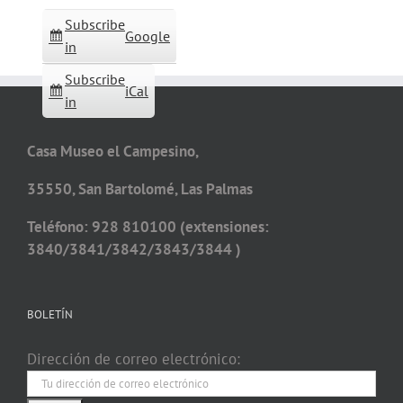
Subscribe
Google
in
Subscribe
iCal
in
Casa Museo el Campesino,
35550, San Bartolomé, Las Palmas
Teléfono: 928 810100 (extensiones:
3840/3841/3842/3843/3844 )
BOLETÍN
Dirección de correo electrónico: