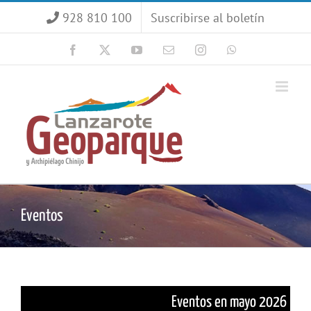
Saltar
928 810 100
Suscribirse al boletín
al
contenido
Facebook
X
YouTube
Correo
Instagram
WhatsApp
electrónico
Eventos
Eventos en mayo 2026