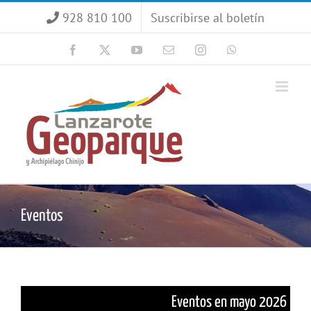
Saltar
928 810 100
Suscribirse al boletín
al
contenido
Facebook
X
YouTube
Correo
Instagram
WhatsApp
electrónico
Eventos
Eventos en mayo 2026