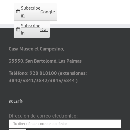
Subscribe
Google
in
Subscribe
iCal
in
Casa Museo el Campesino,
35550, San Bartolomé, Las Palmas
Teléfono: 928 810100 (extensiones:
3840/3841/3842/3843/3844 )
BOLETÍN
Dirección de correo electrónico: