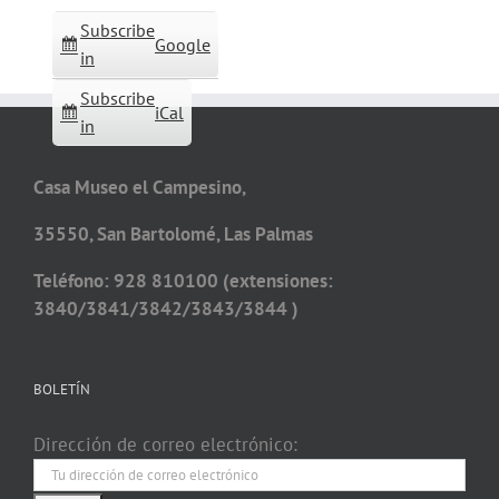
Subscribe
Google
in
Subscribe
iCal
in
Casa Museo el Campesino,
35550, San Bartolomé, Las Palmas
Teléfono: 928 810100 (extensiones:
3840/3841/3842/3843/3844 )
BOLETÍN
Dirección de correo electrónico: