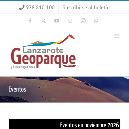
Saltar
928 810 100
Suscribirse al boletín
al
contenido
Facebook
X
YouTube
Correo
Instagram
WhatsApp
electrónico
Eventos
Eventos en noviembre 2026