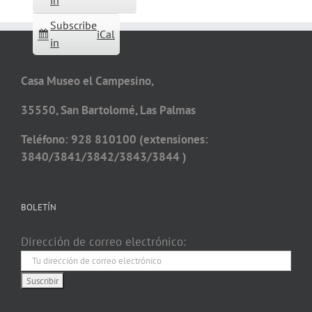
in
Subscribe
iCal
in
Casa Museo el Campesino,
35550, San Bartolomé, Las Palmas
Teléfono: 928 810100 (extensiones:
3840/3841/3842/3843/3844 )
BOLETÍN
Dirección de correo electrónico: